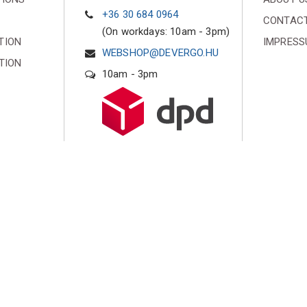
+36 30 684 0964
CONTACT
(On workdays: 10am - 3pm)
TION
IMPRES
WEBSHOP@DEVERGO.HU
TION
10am - 3pm
SUBSCRIBE TO OUR NEWSLETTER
Iratkozz fel hírlevelünkre és küldünk egy 10%
kedvezményre jogosító online kupont!
I accept the
Terms&Conditions