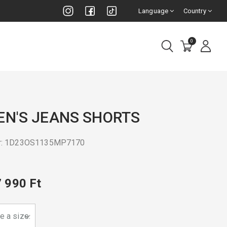
Language
Country
0
EN'S JEANS SHORTS
er: 1D23OS1135MP7170
7 990 Ft