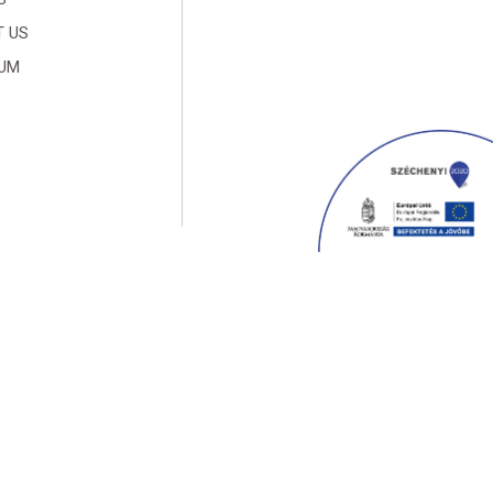
 US
SUM