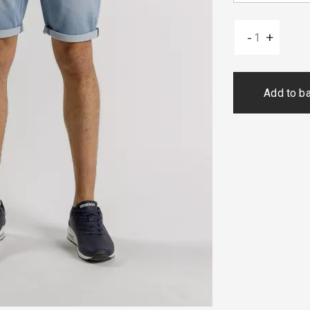
-
+
Add to b