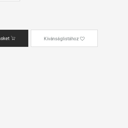
asket
Kívánságlistához