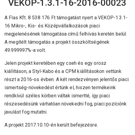
VEKOP-1.3.1-16-2016-00023
A Flas Kft. 8 538 176 Ft támogatást nyert a VEKOP-1.3.1-
16 Mikro-, Kis- és Középvállalkozások piaci
megjelenésének támogatása című felhívás keretén belül.
A megítélt támogatás a projekt összköltségének
49.999997%-a volt.
Jelen projekt keretében egy cseh és egy orosz
kiállításon, a Styl-Kabo és a CPM kiállításokon vettünk
részt a 2016-os évben. A két rendezvényen jelentős piaci
ismertség-növekedést értünk el, hiszen termékeink
rendkívül széles körben váltak ismertté, így piaci
részesedésünk várhatóan növekedni fog, piaci pozíciónk
javulást fog mutatni.
A projekt 2017.10.10-én került befejezésre.