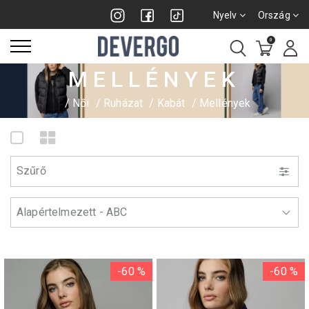
Nyelv
Ország
0
MELLÉNYEK
Női
Ruházat
Kabát
Mellények
Szűrő
-60 %
-60 %