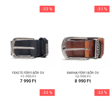
-33 %
-31 %
FEKETE FÉRFI BŐR ÖV
BARNA FÉRFI BŐR ÖV
11 990 Ft
12 990 Ft
7 990 Ft
8 990 Ft
-33 %
-33 %