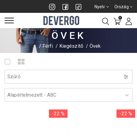
Nyelv
Ország
0
ÖVEK
Férfi
Kiegészítő
Övek
Szűrő
-22 %
-22 %