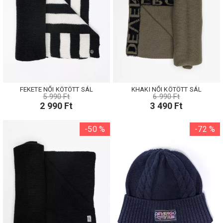
FEKETE NŐI KÖTÖTT SÁL
KHAKI NŐI KÖTÖTT SÁL
5 990 Ft
6 990 Ft
2 990 Ft
3 490 Ft
-50 %
-72 %