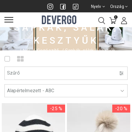
Nyelv
Ország
0
SAPKÁK, SÁLAK,
KESZTYŰK
Női
Kiegészítő
Sapkák, sálak, kesztyűk
Szűrő
-25 %
-20 %