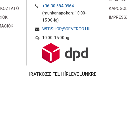
+36 30 684 0964
ÉKOZTATÓ
KAPCSO
(munkanapokon: 10:00-
CIÓK
IMPRES
15:00-ig)
MÁCIÓK
WEBSHOP@DEVERGO.HU
10:00-15:00-ig
IRATKOZZ FEL HÍRLEVELÜNKRE!
Iratkozz fel hírlevelünkre és küldünk egy 10%
kedvezményre jogosító online kupont!
Elfogadom az
Adatvédelmi
tájékoztatót