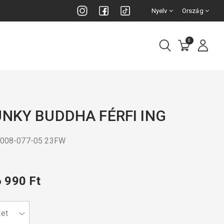
Nyelv
Ország
0
UNKY BUDDHA FÉRFI ING
M008-077-05 23FW
6 990 Ft