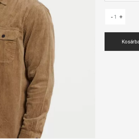
-
+
Kosárb