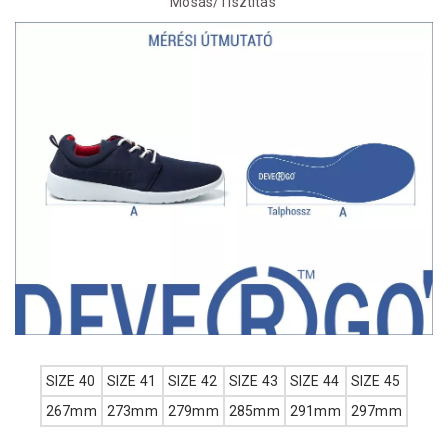
Mosás/Tisztítás
SIZE 40
SIZE 41
SIZE 42
SIZE 43
SIZE 44
SIZE 45
267mm
273mm
279mm
285mm
291mm
297mm