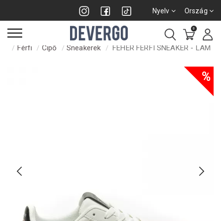
Nyelv
Ország
0
Férfi
Cipő
Sneakerek
FEHÉR FÉRFI SNEAKER - LAM
%