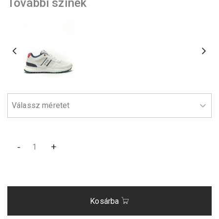
További színek
-
+
Kosárba