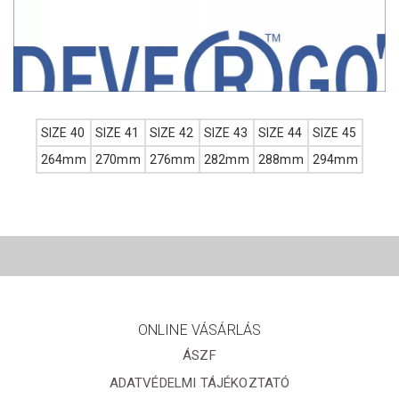
SIZE 40
SIZE 41
SIZE 42
SIZE 43
SIZE 44
SIZE 45
264mm
270mm
276mm
282mm
288mm
294mm
ONLINE VÁSÁRLÁS
ÁSZF
ADATVÉDELMI TÁJÉKOZTATÓ