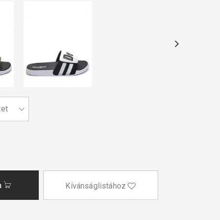
a
Kívánságlistához