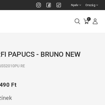
Nyelv
Ország
0
RFI PAPUCS - BRUNO NEW
26SS2010PU RE
 490 Ft
zínek