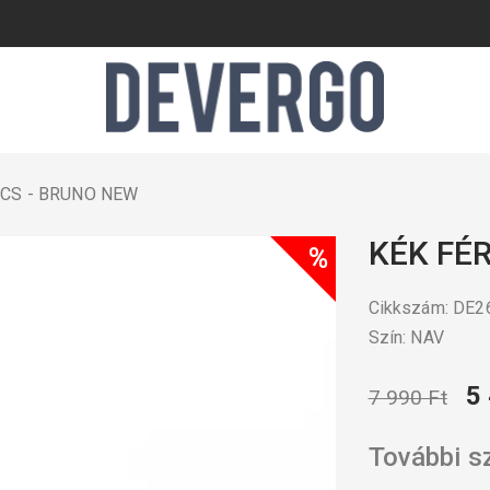
UCS - BRUNO NEW
KÉK FÉ
%
Cikkszám: DE
Szín: NAV
5
7 990 Ft
További s