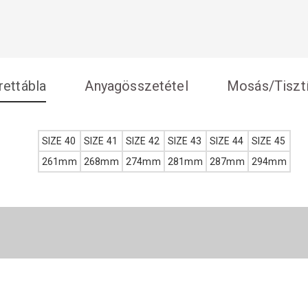
ettábla
Anyagösszetétel
Mosás/Tisztí
SIZE 40
SIZE 41
SIZE 42
SIZE 43
SIZE 44
SIZE 45
261mm
268mm
274mm
281mm
287mm
294mm