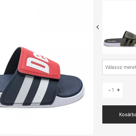
-
+
Kosárb