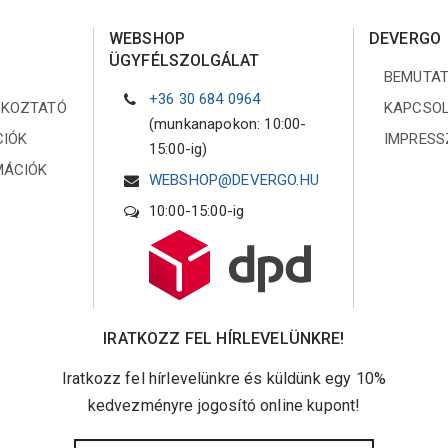
WEBSHOP
DEVERGO
ÜGYFÉLSZOLGÁLAT
BEMUTA
+36 30 684 0964
ÉKOZTATÓ
KAPCSO
(munkanapokon: 10:00-
CIÓK
IMPRES
15:00-ig)
MÁCIÓK
WEBSHOP@DEVERGO.HU
10:00-15:00-ig
IRATKOZZ FEL HÍRLEVELÜNKRE!
Iratkozz fel hírlevelünkre és küldünk egy 10%
kedvezményre jogosító online kupont!