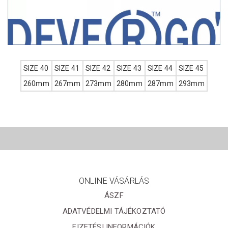
SIZE 40
SIZE 41
SIZE 42
SIZE 43
SIZE 44
SIZE 45
260mm
267mm
273mm
280mm
287mm
293mm
ONLINE VÁSÁRLÁS
ÁSZF
ADATVÉDELMI TÁJÉKOZTATÓ
FIZETÉSI INFORMÁCIÓK