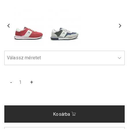
-
+
Kosárba