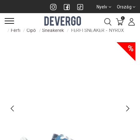
Nyelv
Ország
0
Férfi
Cipő
Sneakerek
FÉRFI SNEAKER - NYROX
%