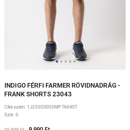
INDIGO FÉRFI FARMER RÖVIDNADRÁG -
FRANK SHORTS 23043
Cikkszám: 1J23SS0053MP7664ST
Szín: 0
9 990 Ft
25 990 Ft