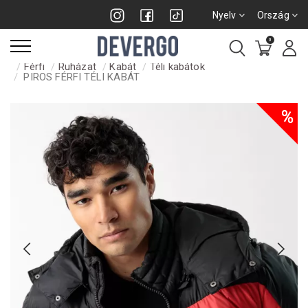
Nyelv
Ország
0
Férfi
Ruházat
Kabát
Téli kabátok
PIROS FÉRFI TÉLI KABÁT
%