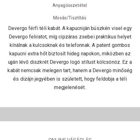
Anyagösszetétel
Mosás/Tisztítás
Devergo férfi téli kabát. A kapucniján büszkén visel egy
Devergo feliratot, míg cipzáras zsebei praktikus helyet
kínálnak a kulcsoknak és telefonnak. A patent gombos
kapucni extra hőt biztosít hideg napokon, miközben az
ujján lévő diszkrét Devergo logó stílust kölcsönöz. Ez a
kabát nemcsak melegen tart, hanem a Devergo minőség
és dizájn jegyében is született, hogy feldobja a téli
megjelenését.