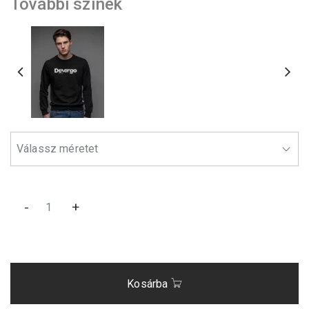
További színek
-
+
Kosárba