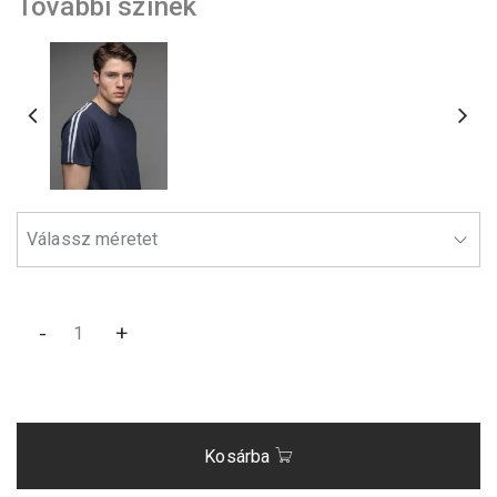
További színek
-
+
Kosárba