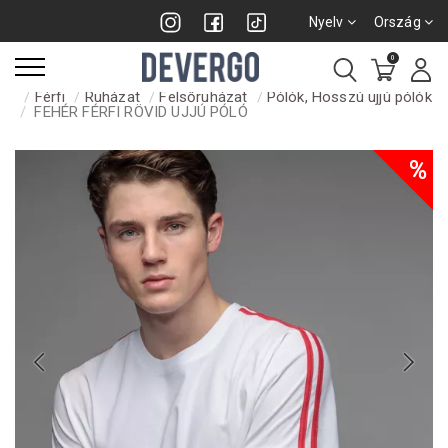
Nyelv
Ország
0
Férfi
Ruházat
Felsőruházat
Pólók, Hosszú ujjú pólók
FEHÉR FÉRFI RÖVID UJJÚ PÓLÓ
%