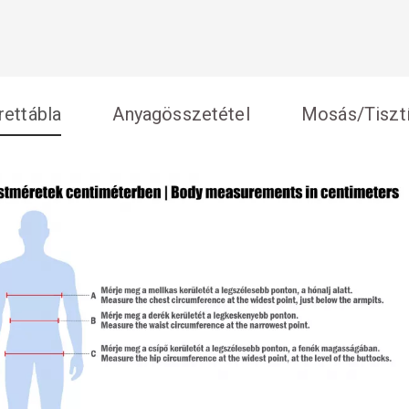
ettábla
Anyagösszetétel
Mosás/Tisztí