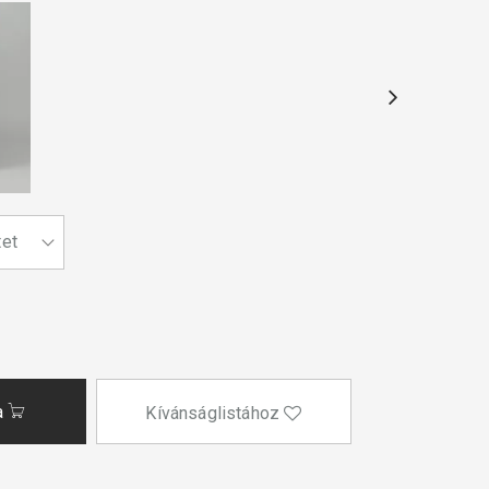
a
Kívánságlistához