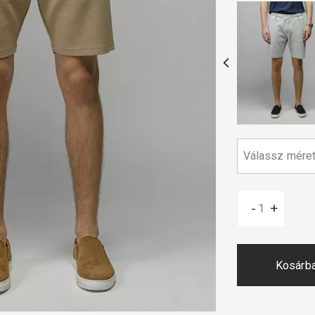
-
+
Kosárb