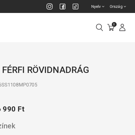
Nyelv
Ország
0
 FÉRFI RÖVIDNADRÁG
26SS1108MP0705
6 990 Ft
zínek