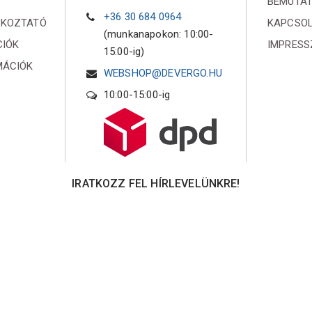
BEMUTA
+36 30 684 0964
ÉKOZTATÓ
KAPCSO
(munkanapokon: 10:00-
CIÓK
IMPRES
15:00-ig)
MÁCIÓK
WEBSHOP@DEVERGO.HU
10:00-15:00-ig
IRATKOZZ FEL HÍRLEVELÜNKRE!
Iratkozz fel hírlevelünkre és küldünk egy 10%
kedvezményre jogosító online kupont!
Elfogadom az
Adatvédelmi