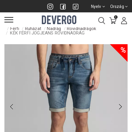
Nyelv
Ország
0
Férfi
Ruházat
Nadrág
Rövidnadrágok
KÉK FÉRFI JOGJEANS RÖVIDNADRÁG
%