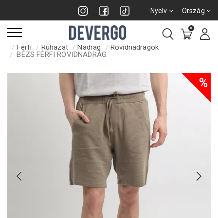
Nyelv
Ország
0
Férfi
Ruházat
Nadrág
Rövidnadrágok
BÉZS FÉRFI RÖVIDNADRÁG
%