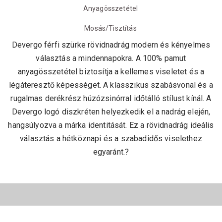
Anyagösszetétel
Mosás/Tisztítás
Devergo férfi szürke rövidnadrág modern és kényelmes
választás a mindennapokra. A 100% pamut
anyagösszetétel biztosítja a kellemes viseletet és a
légáteresztő képességet. A klasszikus szabásvonal és a
rugalmas derékrész húzózsinórral időtálló stílust kínál. A
Devergo logó diszkréten helyezkedik el a nadrág elején,
hangsúlyozva a márka identitását. Ez a rövidnadrág ideális
választás a hétköznapi és a szabadidős viselethez
egyaránt.?