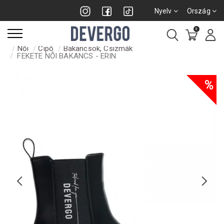
Nyelv
Ország
0
Női
Cipő
Bakancsok, Csizmák
FEKETE NŐI BAKANCS - ERIN
%