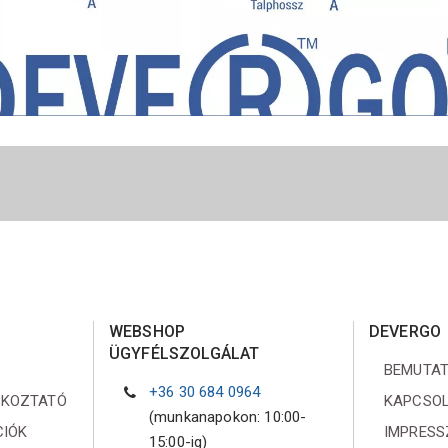
WEBSHOP
DEVERGO
ÜGYFÉLSZOLGÁLAT
BEMUTA
+36 30 684 0964
ÉKOZTATÓ
KAPCSO
(munkanapokon: 10:00-
CIÓK
IMPRES
15:00-ig)