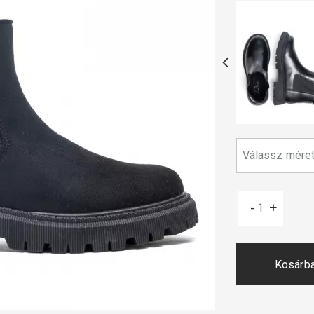
-
+
Kosárb