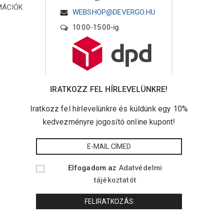
MÁCIÓK
WEBSHOP@DEVERGO.HU
10:00-15:00-ig
IRATKOZZ FEL HÍRLEVELÜNKRE!
Iratkozz fel hírlevelünkre és küldünk egy 10%
kedvezményre jogosító online kupont!
Elfogadom az
Adatvédelmi
tájékoztatót