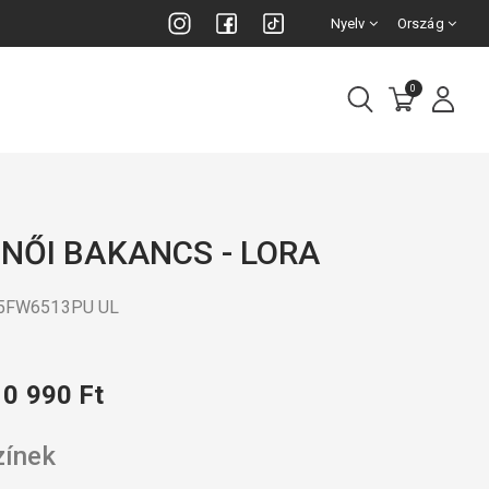
Nyelv
Ország
0
 NŐI BAKANCS - LORA
25FW6513PU UL
10 990 Ft
zínek