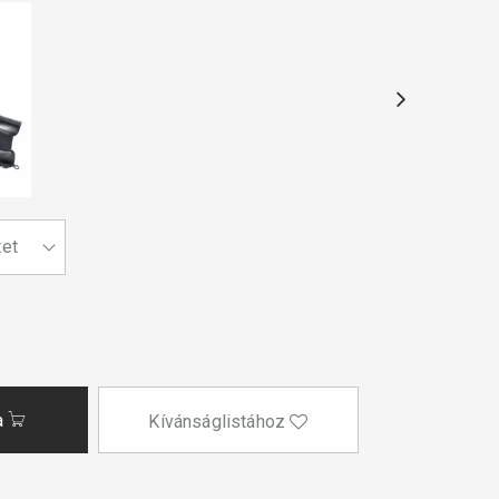
a
Kívánságlistához