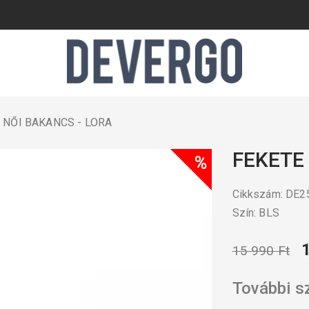
 NŐI BAKANCS - LORA
FEKETE
%
Cikkszám: DE
Szín: BLS
15 990 Ft
További s