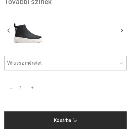
További színek
-
+
Kosárba