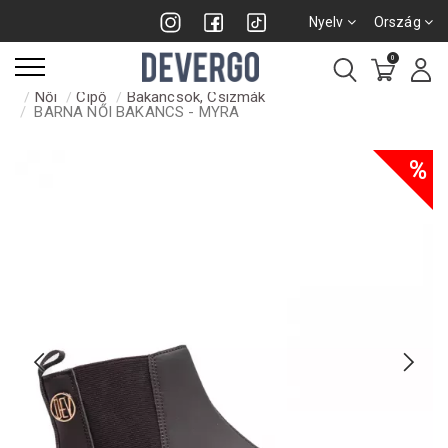
Nyelv
Ország
0
Női
Cipő
Bakancsok, Csizmák
BARNA NŐI BAKANCS - MYRA
%