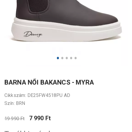
BARNA NŐI BAKANCS - MYRA
Cikkszám: DE25FW4518PU AD
Szín: BRN
7 990 Ft
19 990 Ft