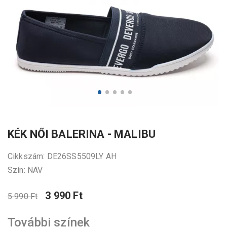
KÉK NŐI BALERINA - MALIBU
Cikkszám: DE26SS5509LY AH
Szín: NAV
3 990 Ft
5 990 Ft
További színek