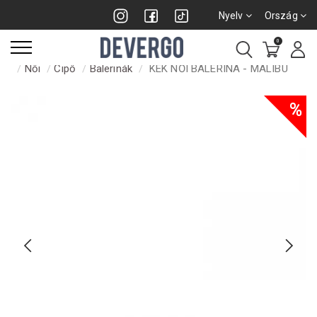
Nyelv
Ország
0
Női
Cipő
Balerinák
KÉK NŐI BALERINA - MALIBU
%