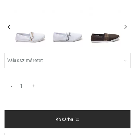
-
+
Kosárba