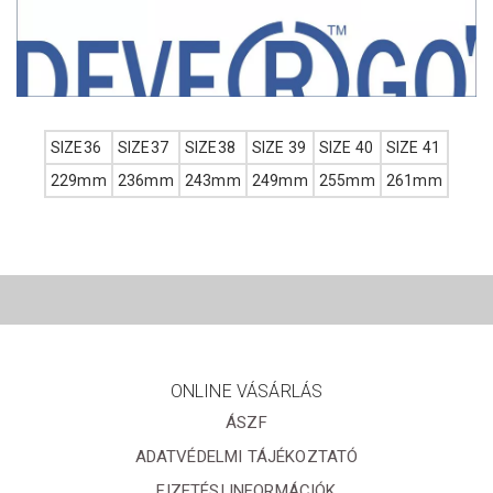
SIZE36
SIZE37
SIZE38
SIZE 39
SIZE 40
SIZE 41
229mm
236mm
243mm
249mm
255mm
261mm
ONLINE VÁSÁRLÁS
ÁSZF
ADATVÉDELMI TÁJÉKOZTATÓ
FIZETÉSI INFORMÁCIÓK