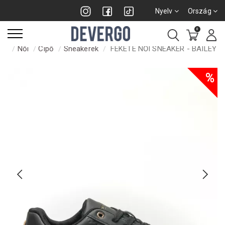
Nyelv
Ország
0
Női
Cipő
Sneakerek
FEKETE NŐI SNEAKER - BAILEY
%