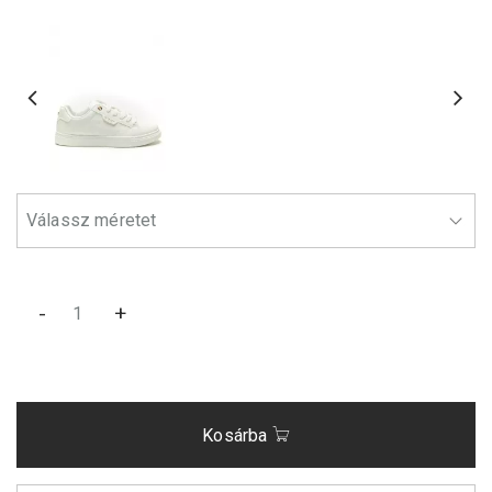
-
+
Kosárba