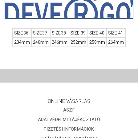
SIZE36
SIZE37
SIZE38
SIZE 39
SIZE 40
SIZE 41
234mm
240mm
246mm
252mm
258mm
264mm
ONLINE VÁSÁRLÁS
ÁSZF
ADATVÉDELMI TÁJÉKOZTATÓ
FIZETÉSI INFORMÁCIÓK