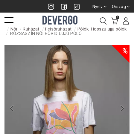
Nyelv
Ország
0
Női
Ruházat
Felsőruházat
Pólók, Hosszú ujjú pólók
RÓZSASZÍN NŐI RÖVID UJJÚ PÓLÓ
%