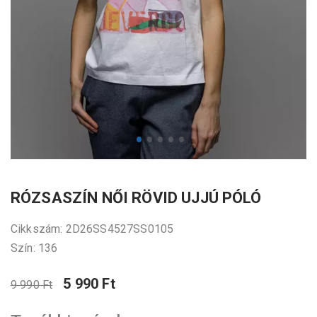
RÓZSASZÍN NŐI RÖVID UJJÚ PÓLÓ
Cikkszám: 2D26SS4527SS0105
Szín: 136
5 990 Ft
9 990 Ft