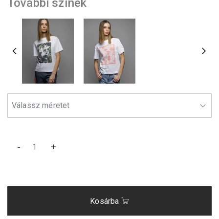
További színek
-
+
Kosárba