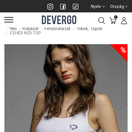
Nyelv
Ország
0
Női
Ruházat
Felsőruházat
Trikók, Topok
FEHÉR NŐI TOP
%