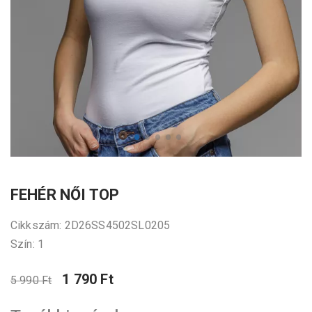
FEHÉR NŐI TOP
Cikkszám: 2D26SS4502SL0205
Szín: 1
1 790 Ft
5 990 Ft