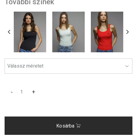
További színek
-
+
Kosárba