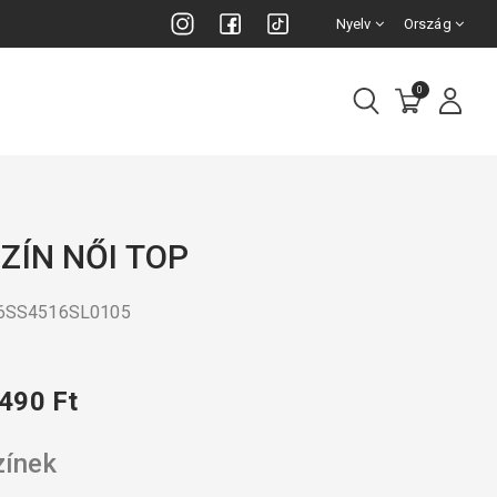
Nyelv
Ország
0
ZÍN NŐI TOP
26SS4516SL0105
 490 Ft
zínek