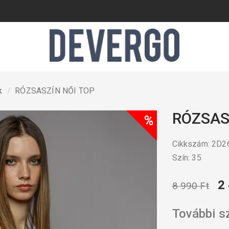
k
RÓZSASZÍN NŐI TOP
RÓZSAS
%
Cikkszám: 2D
Szín: 35
2
8 990 Ft
További s