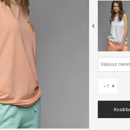
-
+
Kosárb