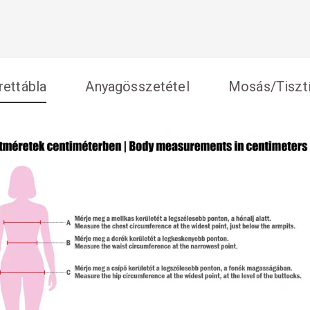
ettábla
Anyagösszetétel
Mosás/Tisztí