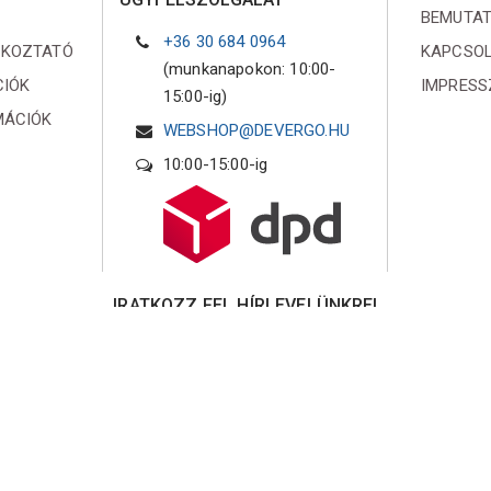
BEMUTA
+36 30 684 0964
ÉKOZTATÓ
KAPCSO
(munkanapokon: 10:00-
CIÓK
IMPRES
15:00-ig)
MÁCIÓK
WEBSHOP@DEVERGO.HU
10:00-15:00-ig
IRATKOZZ FEL HÍRLEVELÜNKRE!
Iratkozz fel hírlevelünkre és küldünk egy 10%
kedvezményre jogosító online kupont!
Elfogadom az
Adatvédelmi