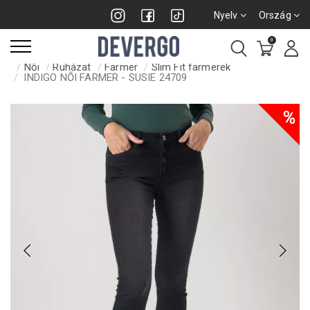
Nyelv
Ország
0
Női
Ruházat
Farmer
Slim Fit farmerek
INDIGO NŐI FARMER - SUSIE 24709
%