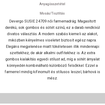
Anyagösszetétel
Mosás/Tisztítás
Devergo SUSIE 24709 női farmernadrág. Magasított
derékú, sok gombos és sötét színű, ez a darab rendkívül
divatos választás. A modern szabás kiemeli az alakot,
miközben kényelmes viseletet biztosít egész napra.
Elegáns megjelenése miatt tökéletesen illik mindennapi
szettekhez, de akár alkalmi outfitekhez is. Az extra
gombos kialakítás egyedi stílust ad, míg a sötét árnyalat
könnyedén kombinálható különböző felsőkkel. Ezzel a
farmerrel mindig kifinomult és stílusos leszel, bárhová is
mész.