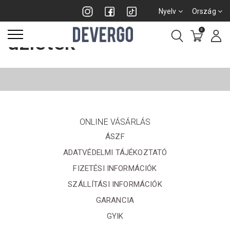
Devergo & Friends
Nyelv
Ország
0
üzletek
ONLINE VÁSÁRLÁS
ÁSZF
ADATVÉDELMI TÁJÉKOZTATÓ
FIZETÉSI INFORMÁCIÓK
SZÁLLÍTÁSI INFORMÁCIÓK
GARANCIA
GYIK