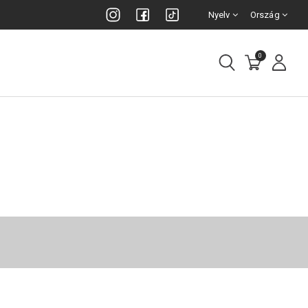
Nyelv
Ország
0