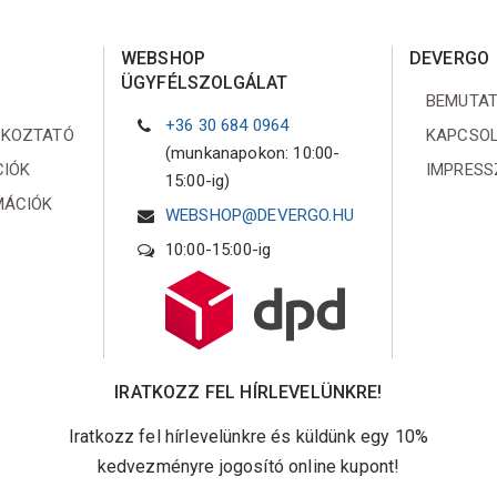
WEBSHOP
DEVERGO
ÜGYFÉLSZOLGÁLAT
BEMUTA
+36 30 684 0964
ÉKOZTATÓ
KAPCSO
(munkanapokon: 10:00-
CIÓK
IMPRES
15:00-ig)
MÁCIÓK
WEBSHOP@DEVERGO.HU
10:00-15:00-ig
IRATKOZZ FEL HÍRLEVELÜNKRE!
Iratkozz fel hírlevelünkre és küldünk egy 10%
kedvezményre jogosító online kupont!