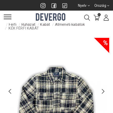
Nyelv
Ország
0
Férfi
Ruházat
Kabát
Átmeneti kabátok
KÉK FÉRFI KABÁT
%