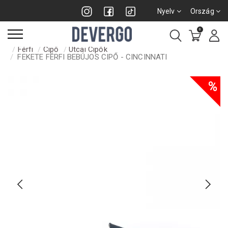
Nyelv
Ország
0
Férfi
Cipő
Utcai Cipők
FEKETE FÉRFI BEBÚJOS CIPŐ - CINCINNATI
%