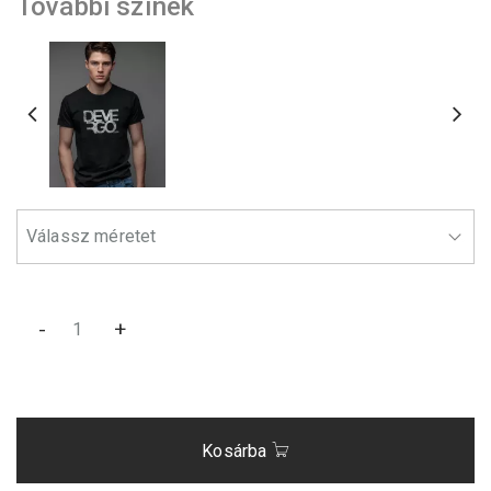
További színek
-
+
Kosárba