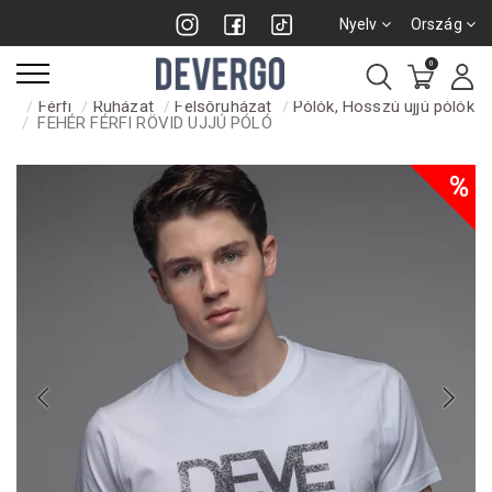
Nyelv
Ország
0
Férfi
Ruházat
Felsőruházat
Pólók, Hosszú ujjú pólók
FEHÉR FÉRFI RÖVID UJJÚ PÓLÓ
%