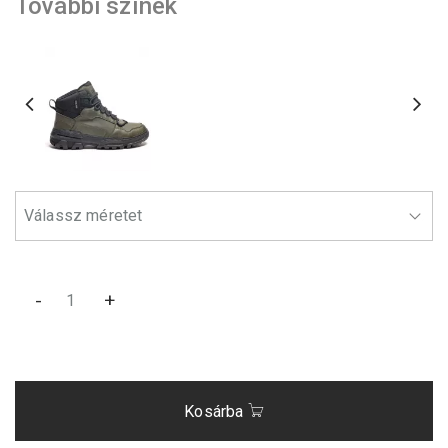
További színek
-
+
Kosárba