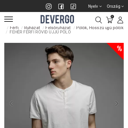
Nyelv
Ország
0
Férfi
Ruházat
Felsőruházat
Pólók, Hosszú ujjú pólók
FEHÉR FÉRFI RÖVID UJJÚ PÓLÓ
%