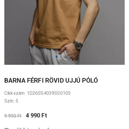
BARNA FÉRFI RÖVID UJJÚ PÓLÓ
Cikkszám: 1D26SS4039SS0105
Szín: 5
4 990 Ft
9 990 Ft