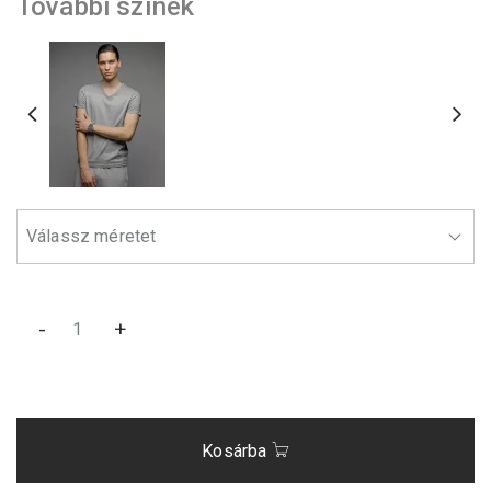
További színek
-
+
Kosárba