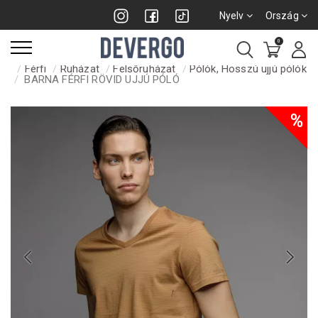
Nyelv
Ország
0
Férfi
Ruházat
Felsőruházat
Pólók, Hosszú ujjú pólók
BARNA FÉRFI RÖVID UJJÚ PÓLÓ
%