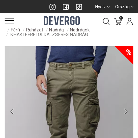
Nyelv
Ország
0
Férfi
Ruházat
Nadrág
Nadrágok
KHAKI FÉRFI OLDALZSEBES NADRÁG
%