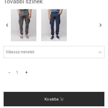
További színek
-
+
Kosárba