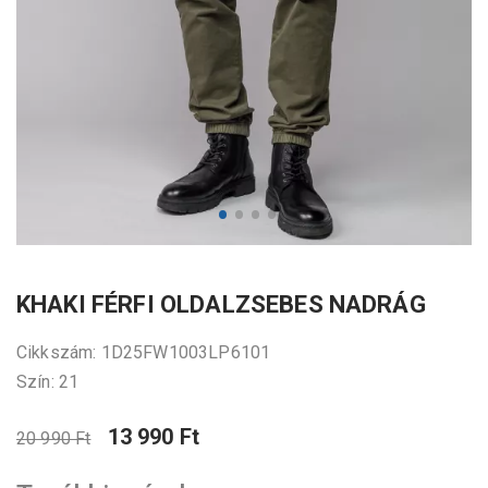
KHAKI FÉRFI OLDALZSEBES NADRÁG
Cikkszám: 1D25FW1003LP6101
Szín: 21
13 990 Ft
20 990 Ft