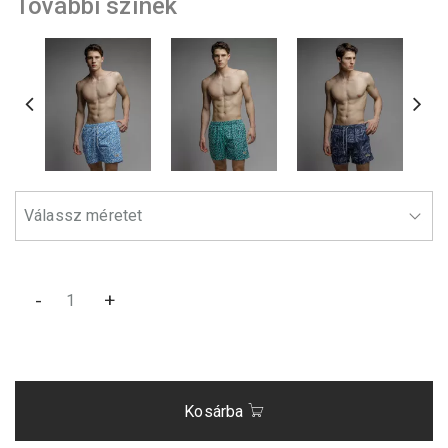
További színek
-
+
Kosárba