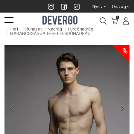
Nyelv
Ország
0
Férfi
Ruházat
Nadrág
Fürdőnadrág
NARANCSSÁRGA FÉRFI FÜRDŐNADRÁG
%