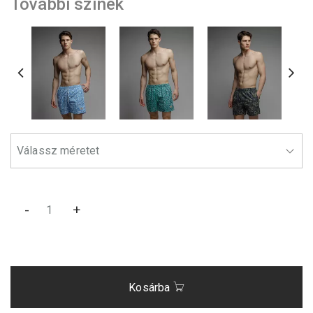
További színek
-
+
Kosárba