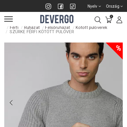
Nyelv
Ország
0
Férfi
Ruházat
Felsőruházat
Kötött pulóverek
SZÜRKE FÉRFI KÖTÖTT PULÓVER
%