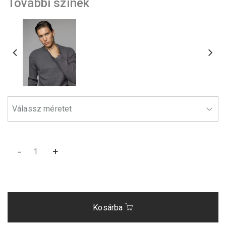
További színek
-
+
Kosárba