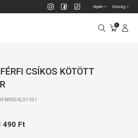
Nyelv
Ország
0
 FÉRFI CSÍKOS KÖTÖTT
R
25FW6034LS1101
8 490 Ft