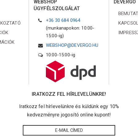
WEBSHOP
DEVERGO
ÜGYFÉLSZOLGÁLAT
BEMUTA
+36 30 684 0964
ÉKOZTATÓ
KAPCSO
(munkanapokon: 10:00-
CIÓK
IMPRES
15:00-ig)
MÁCIÓK
WEBSHOP@DEVERGO.HU
10:00-15:00-ig
IRATKOZZ FEL HÍRLEVELÜNKRE!
Iratkozz fel hírlevelünkre és küldünk egy 10%
kedvezményre jogosító online kupont!