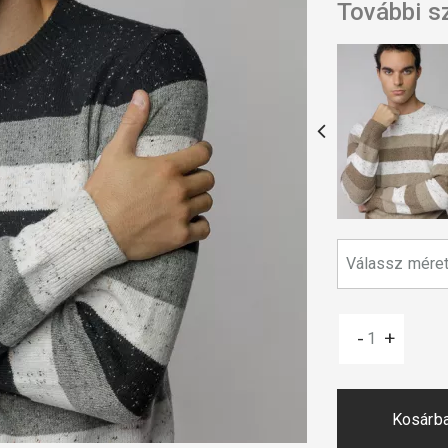
További s
-
+
Kosárb