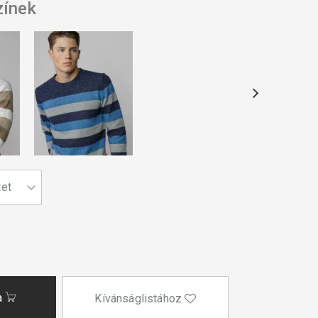
zínek
a
Kívánságlistához