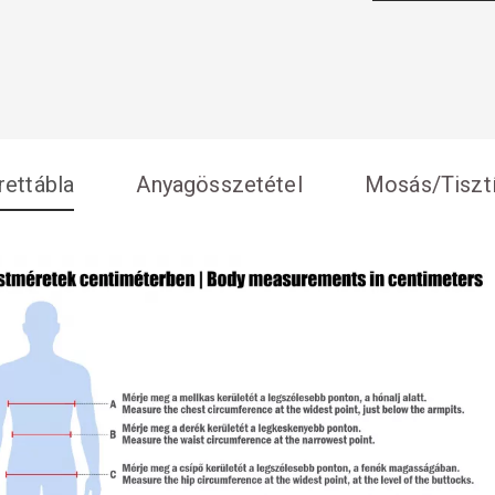
ettábla
Anyagösszetétel
Mosás/Tisztí