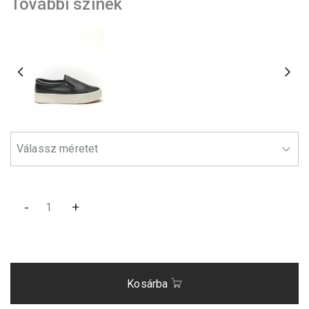
További színek
-
+
Kosárba