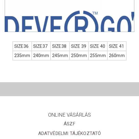
SIZE36
SIZE37
SIZE38
SIZE 39
SIZE 40
SIZE 41
235mm
240mm
245mm
250mm
255mm
260mm
ONLINE VÁSÁRLÁS
ÁSZF
ADATVÉDELMI TÁJÉKOZTATÓ