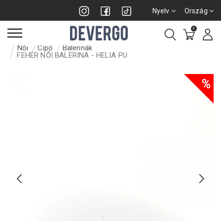
Nyelv
Ország
0
Női
Cipő
Balerinák
FEHÉR NŐI BALERINA - HELIA PU
%