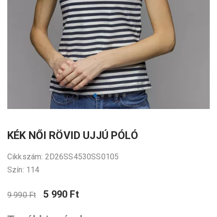
KÉK NŐI RÖVID UJJÚ PÓLÓ
Cikkszám: 2D26SS4530SS0105
Szín: 114
5 990 Ft
9 990 Ft