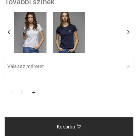
További színek
-
+
Kosárba