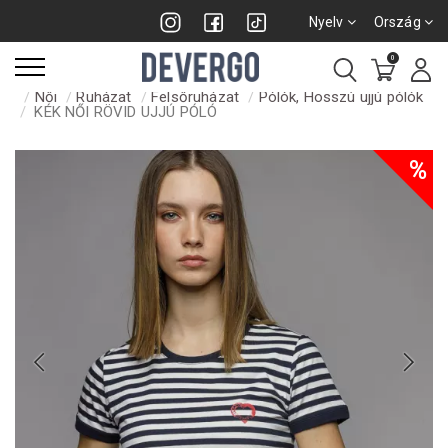
Nyelv
Ország
0
Női
Ruházat
Felsőruházat
Pólók, Hosszú ujjú pólók
KÉK NŐI RÖVID UJJÚ PÓLÓ
%