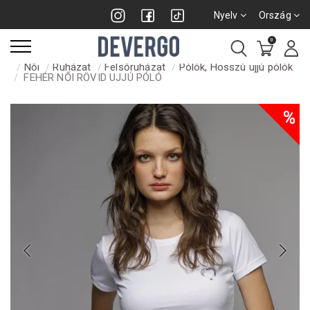
Nyelv
Ország
0
Női
Ruházat
Felsőruházat
Pólók, Hosszú ujjú pólók
FEHÉR NŐI RÖVID UJJÚ PÓLÓ
%