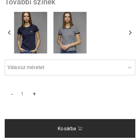
További színek
-
+
Kosárba