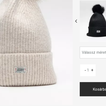
-
+
Kosárb