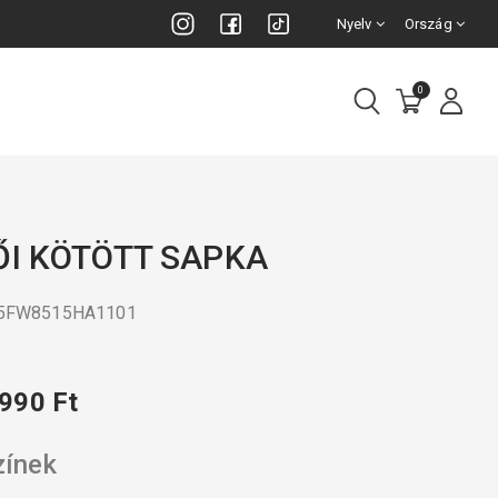
Nyelv
Ország
0
ŐI KÖTÖTT SAPKA
25FW8515HA1101
 990 Ft
zínek