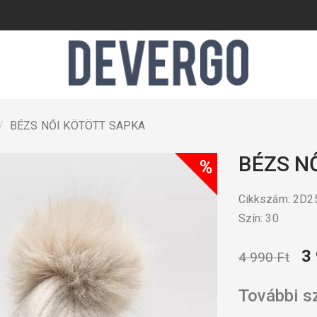
BÉZS NŐI KÖTÖTT SAPKA
BÉZS N
%
Cikkszám: 2D
Szín: 30
3
4 990 Ft
További s