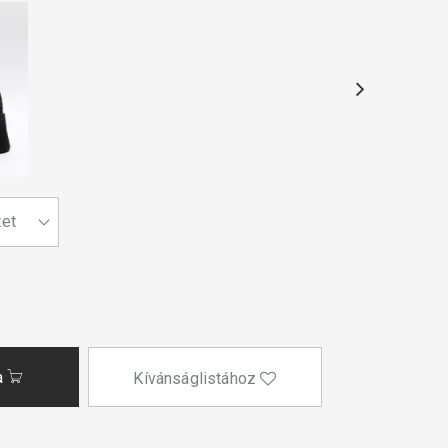
a
Kívánságlistához