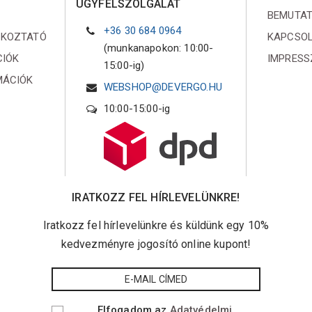
ÜGYFÉLSZOLGÁLAT
BEMUTA
+36 30 684 0964
ÉKOZTATÓ
KAPCSO
(munkanapokon: 10:00-
CIÓK
IMPRES
15:00-ig)
MÁCIÓK
WEBSHOP@DEVERGO.HU
10:00-15:00-ig
IRATKOZZ FEL HÍRLEVELÜNKRE!
Iratkozz fel hírlevelünkre és küldünk egy 10%
kedvezményre jogosító online kupont!
Elfogadom az
Adatvédelmi