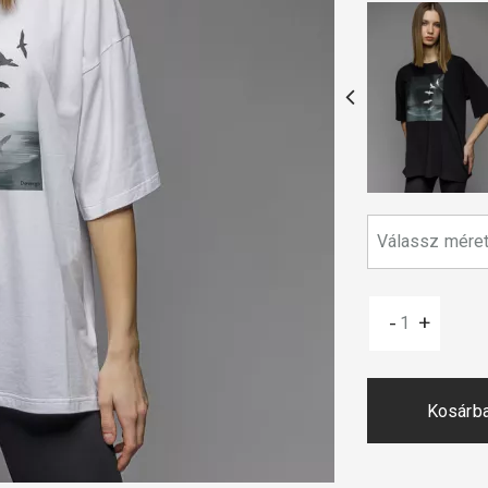
-
+
Kosárb