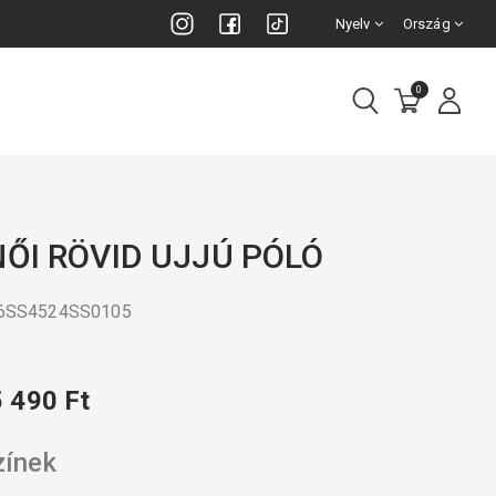
Nyelv
Ország
0
NŐI RÖVID UJJÚ PÓLÓ
26SS4524SS0105
5 490 Ft
zínek