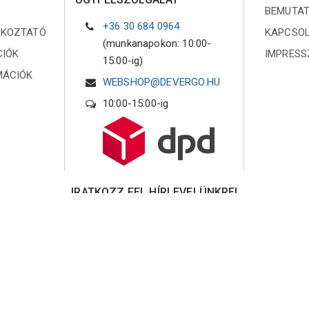
BEMUTA
+36 30 684 0964
ÉKOZTATÓ
KAPCSO
(munkanapokon: 10:00-
CIÓK
IMPRES
15:00-ig)
MÁCIÓK
WEBSHOP@DEVERGO.HU
10:00-15:00-ig
IRATKOZZ FEL HÍRLEVELÜNKRE!
Iratkozz fel hírlevelünkre és küldünk egy 10%
kedvezményre jogosító online kupont!
Elfogadom az
Adatvédelmi