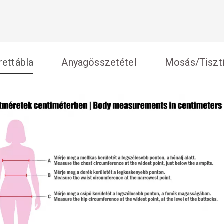
ettábla
Anyagösszetétel
Mosás/Tisztí