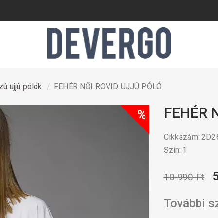
ú ujjú pólók
FEHÉR NŐI RÖVID UJJÚ PÓLÓ
FEHÉR 
%
Cikkszám: 2D
Szín: 1
10 990 Ft
További s