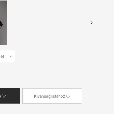
a
Kívánságlistához