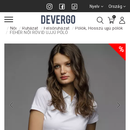
Nyelv
Ország
0
Női
Ruházat
Felsőruházat
Pólók, Hosszú ujjú pólók
FEHÉR NŐI RÖVID UJJÚ PÓLÓ
%