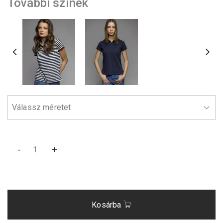
További színek
-
+
Kosárba