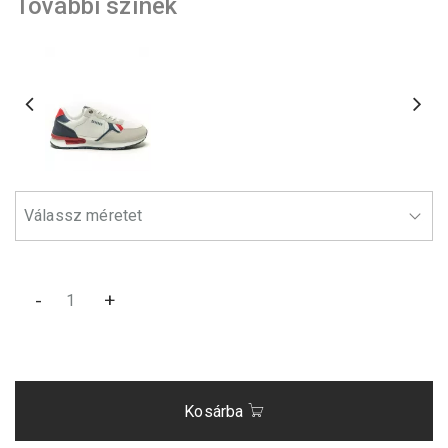
További színek
-
+
Kosárba