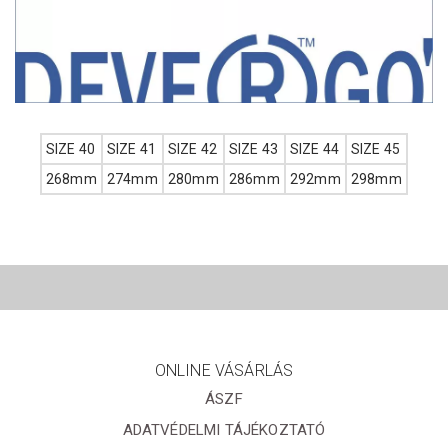
SIZE 40
SIZE 41
SIZE 42
SIZE 43
SIZE 44
SIZE 45
268mm
274mm
280mm
286mm
292mm
298mm
ONLINE VÁSÁRLÁS
ÁSZF
ADATVÉDELMI TÁJÉKOZTATÓ