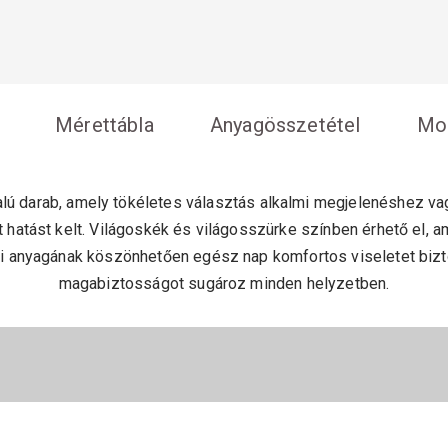
Mérettábla
Anyagösszetétel
Mos
alú darab, amely tökéletes választás alkalmi megjelenéshez v
t hatást kelt. Világoskék és világosszürke színben érhető el,
gi anyagának köszönhetően egész nap komfortos viseletet bizto
magabiztosságot sugároz minden helyzetben.