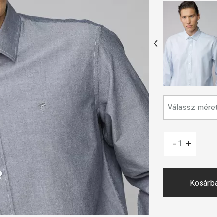
-
+
Kosárb