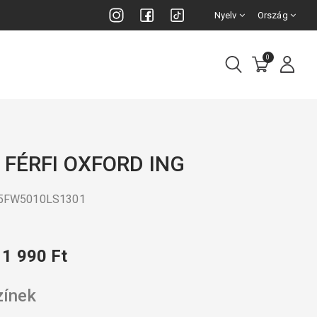
Nyelv
Ország
0
 FÉRFI OXFORD ING
25FW5010LS1301
11 990 Ft
zínek