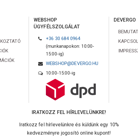
WEBSHOP
DEVERGO
ÜGYFÉLSZOLGÁLAT
BEMUTA
+36 30 684 0964
ÉKOZTATÓ
KAPCSO
(munkanapokon: 10:00-
CIÓK
IMPRES
15:00-ig)
MÁCIÓK
WEBSHOP@DEVERGO.HU
10:00-15:00-ig
IRATKOZZ FEL HÍRLEVELÜNKRE!
Iratkozz fel hírlevelünkre és küldünk egy 10%
kedvezményre jogosító online kupont!