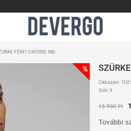
ÜRKE FÉRFI OXFORD ING
SZÜRKE
%
Cikkszám: 1D
Szín: 9
15 990 Ft
További s