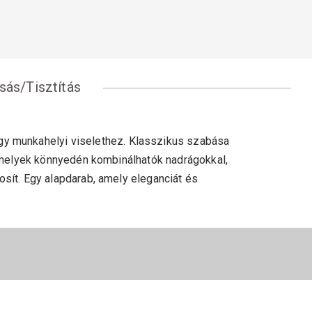
ás/Tisztítás
agy munkahelyi viselethez. Klasszikus szabása
 amelyek könnyedén kombinálhatók nadrágokkal,
sít. Egy alapdarab, amely eleganciát és