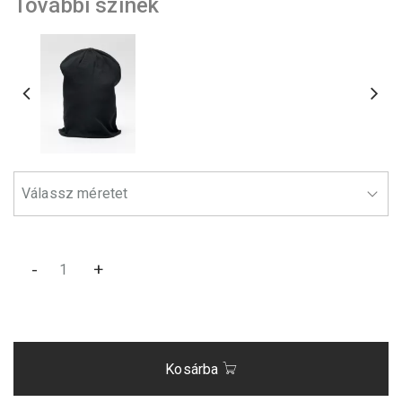
További színek
-
+
Kosárba