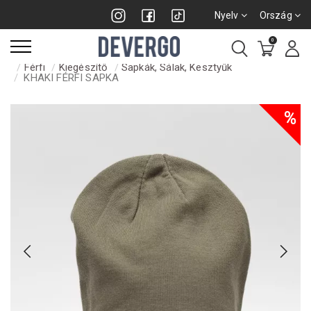
Nyelv
Ország
0
Férfi
Kiegészítő
Sapkák, Sálak, Kesztyűk
KHAKI FÉRFI SAPKA
%