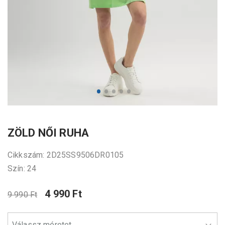
ZÖLD NŐI RUHA
Cikkszám: 2D25SS9506DR0105
Szín: 24
4 990 Ft
9 990 Ft