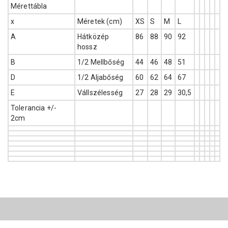
Mérettábla
x
Méretek (cm)
XS
S
M
L
A
Hátközép
86
88
90
92
hossz
B
1/2 Mellbőség
44
46
48
51
D
1/2 Aljabőség
60
62
64
67
E
Vállszélesség
27
28
29
30,5
Tolerancia +/-
2cm