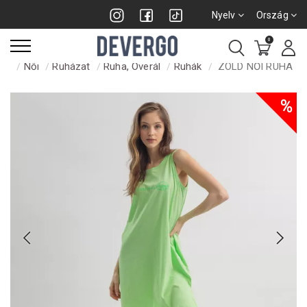
Nyelv
Ország
0
Női
Ruházat
Ruha, Overál
Ruhák
ZÖLD NŐI RUHA
%